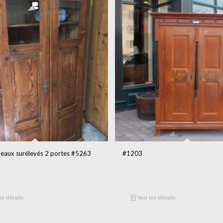
neaux surélevés 2 portes #5263
#1203
es détails
Voir les détails