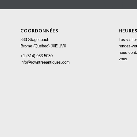
COORDONNÉES
HEURES
333 Stagecoach
Les visite
Brome (Québec) J0E 1V0
rendez-vou
nous conta
+1 (514) 933-5030
vous.
info@rowntreeantiques.com