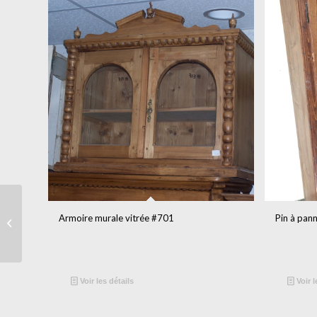
Porte simple peinte
Armoire murale vitrée #701
Pin à pan
vers 1830 #5265
Voir les détails
Voir l