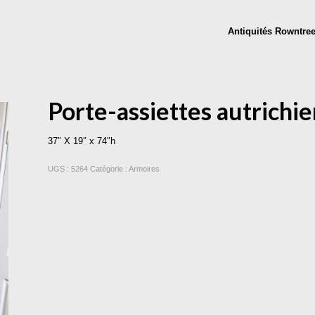
Antiquités Rowntre
Porte-assiettes autrichi
37″ X 19″ x 74″h
UGS :
5264
Catégorie :
Armoires