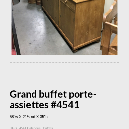
Grand buffet porte-
assiettes #4541
58″w X 21½ »d X 35″h
UGS :
4541
Catégorie :
Buffets