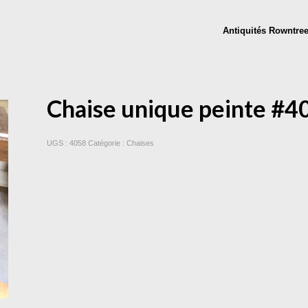
Antiquités Rowntre
Chaise unique peinte #4
UGS :
4058
Catégorie :
Chaises