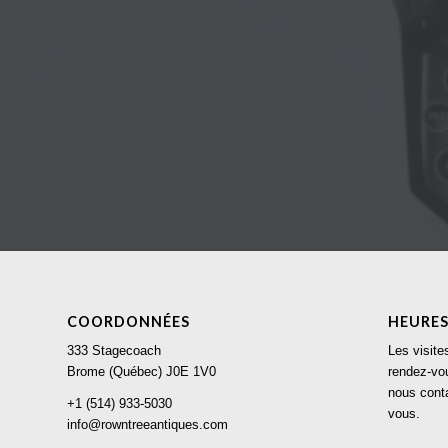
COORDONNÉES
HEURES
333 Stagecoach
Les visite
Brome (Québec) J0E 1V0
rendez-vou
nous conta
+1 (514) 933-5030
vous.
info@rowntreeantiques.com