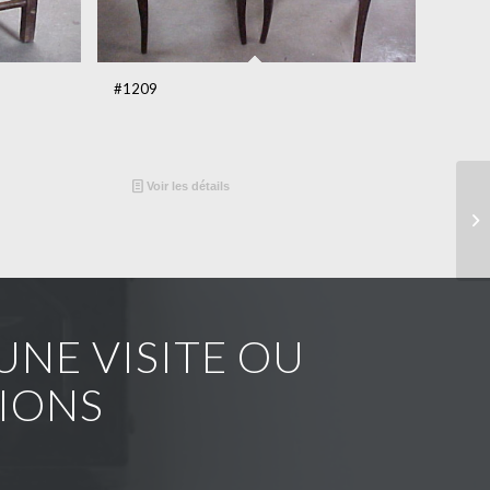
#1209
Voir les détails
NE VISITE OU
IONS