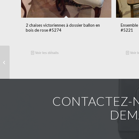
2 chaises victoriennes à dossier ballon en
Ensemble 
bois de rose #5274
#5221
Voir les détails
Voir l
#4147
CONTACTEZ-N
DEM