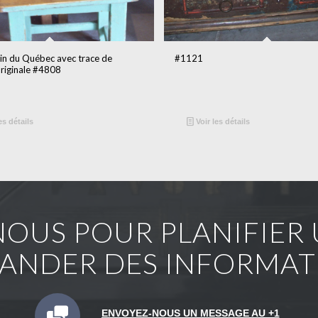
pin du Québec avec trace de
#1121
originale #4808
es détails
Voir les détails
OUS POUR PLANIFIER U
ANDER DES INFORMAT
ENVOYEZ-NOUS UN MESSAGE AU +1