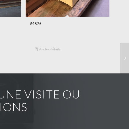
#4575
Voir les détails
NE VISITE OU
IONS