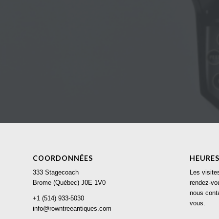
COORDONNÉES
HEURES
333 Stagecoach
Les visite
Brome (Québec) J0E 1V0
rendez-vou
nous conta
+1 (514) 933-5030
vous.
info@rowntreeantiques.com