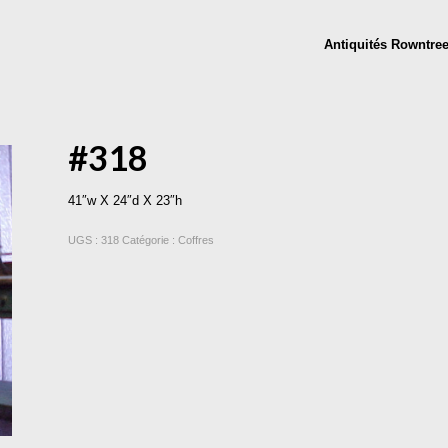
Antiquités Rowntre
#318
41″w X 24″d X 23″h
UGS :
318
Catégorie :
Coffres