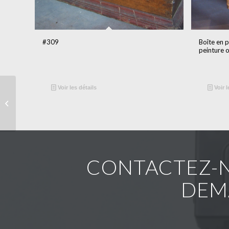
#309
Boîte en 
peinture 
Voir les détails
Voir l
#321
CONTACTEZ-N
DEM